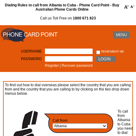
Dialing Rules to call from Albania to Cuba - Phone Card Point - Buy
Australian Phone Cards Online
Call us Toll Free on
1800 671 823
MENU
USERNAME
REMEMBER ME
PASSWORD
LOGIN
Register
|
Recover password
To find out how to dial overseas please select the country that you are calling
from and the country that you are calling to by clicking on the two drop down
menus below.
To call
from
Albania
Call from
to Cuba
you need
to dial: