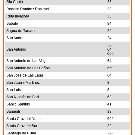
Rio Cauto
23
Rodolfo Ramirez Esquivel
32
Ruta Invasora
33
Sábalo
84
Sagua de Tanamo
24
San Andres
24
32
San Antonio
64
650
San Antonio de Las Vegas
64
San Antonio de Los Baños
650
San Jose de Las Lajas
64
San Juan y Martínez
8
San Luis
8
San Nicolás de Bari
62
Sancti Spiritus
41
Sanguili
33
Santa Cruz del Norte
692
Santa Cruz del Sur
32
Santiago de Cuba
226