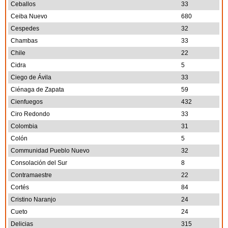
Ceballos
33
Ceiba Nuevo
680
Cespedes
32
Chambas
33
Chile
22
Cidra
5
Ciego de Ávila
33
Ciénaga de Zapata
59
Cienfuegos
432
Ciro Redondo
33
Colombia
31
Colón
5
Communidad Pueblo Nuevo
32
Consolación del Sur
8
Contramaestre
22
Cortés
84
Cristino Naranjo
24
Cueto
24
Delicias
315