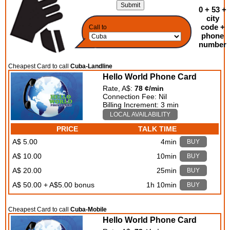
0 + 53 +
city
code +
Call to
phone
number
Cheapest Card to call
Cuba-Landline
Hello World Phone Card
Rate, A$:
78 ¢/min
Connection Fee: Nil
Billing Increment: 3 min
LOCAL AVAILABILITY
PRICE
TALK TIME
A$ 5.00
4min
BUY
A$ 10.00
10min
BUY
A$ 20.00
25min
BUY
A$ 50.00 + A$5.00 bonus
1h 10min
BUY
Cheapest Card to call
Cuba-Mobile
Hello World Phone Card