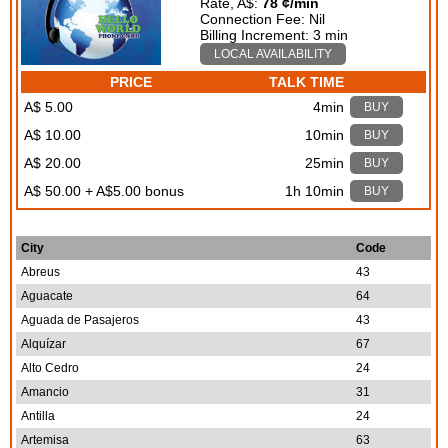
Rate, A$:
78 ¢/min
Connection Fee: Nil
Billing Increment: 3 min
LOCAL AVAILABILITY
PRICE
TALK TIME
A$ 5.00
4min
BUY
A$ 10.00
10min
BUY
A$ 20.00
25min
BUY
A$ 50.00 + A$5.00 bonus
1h 10min
BUY
City
Code
Abreus
43
Aguacate
64
Aguada de Pasajeros
43
Alquízar
67
Alto Cedro
24
Amancio
31
Antilla
24
Artemisa
63