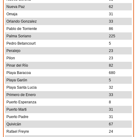
Nueva Paz
62
Omaja
31
Orlando Gonzalez
33
Pablo de Torriente
86
Palma Soriano
225
Pedro Betancourt
5
Peralejo
23
Pilon
23
Pinar del Río
82
Playa Baracoa
680
Playa Garón
5
Playa Santa Lucia
32
Primero de Enero
33
Puerto Esperanza
8
Puerto Marti
31
Puerto Padre
31
Quivicán
67
Rafael Freyre
24