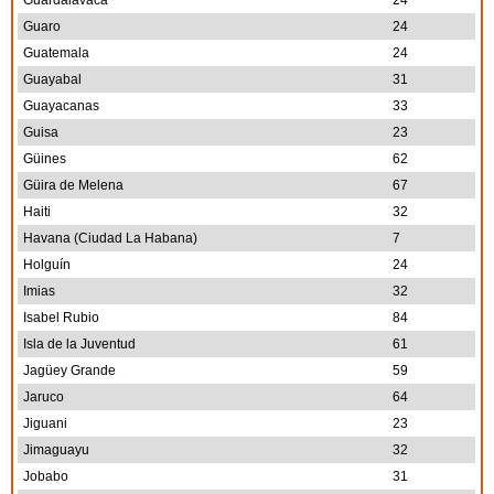
Guardalavaca
24
Guaro
24
Guatemala
24
Guayabal
31
Guayacanas
33
Guisa
23
Güines
62
Güira de Melena
67
Haiti
32
Havana (Ciudad La Habana)
7
Holguín
24
Imias
32
Isabel Rubio
84
Isla de la Juventud
61
Jagüey Grande
59
Jaruco
64
Jiguani
23
Jimaguayu
32
Jobabo
31