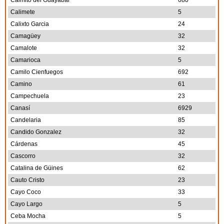
Caimito del Guayabal
680
Calimete
5
Calixto Garcia
24
Camagüey
32
Camalote
32
Camarioca
5
Camilo Cienfuegos
692
Camino
61
Campechuela
23
Canasí
6929
Candelaria
85
Candido Gonzalez
32
Cárdenas
45
Cascorro
32
Catalina de Güines
62
Cauto Cristo
23
Cayo Coco
33
Cayo Largo
5
Ceba Mocha
5